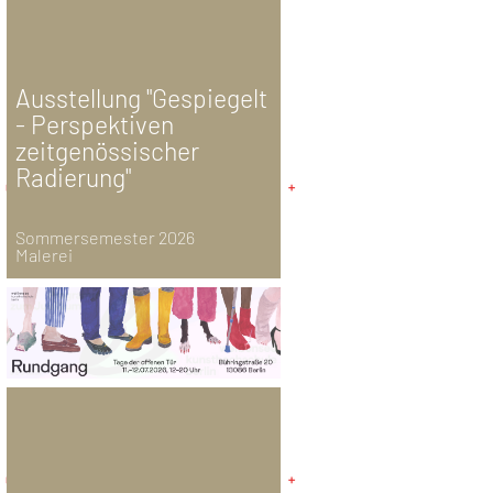
Ausstellung "Gespiegelt
- Perspektiven
zeitgenössischer
Radierung"
Sommersemester 2026
Malerei