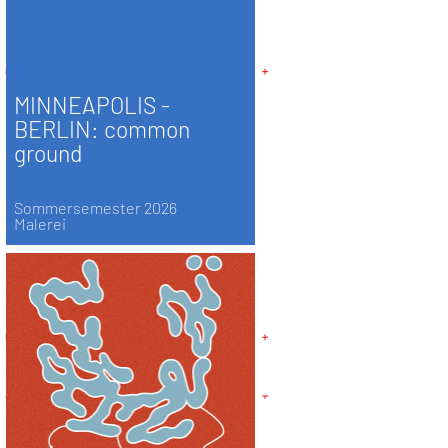
MINNEAPOLIS -
BERLIN: common
ground
Sommersemester 2026
Malerei